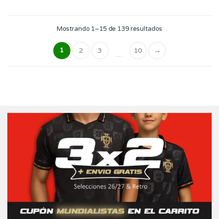
producto
tiene
múltiples
Ordenado
Mostrando 1–15 de 139 resultados
variantes.
por
los
Las
últimos
1
2
3
10
→
…
opciones
se
pueden
elegir
en
la
página
de
producto