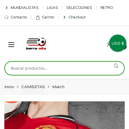
Skip
Skip
MUNDIALISTAS
LIGAS
SELECCIONES
RETRO
to
to
navigation
content
Contacto
Carrito
Checkout
USD $
0
Buscar
por:
Inicio
CAMISETAS
Match