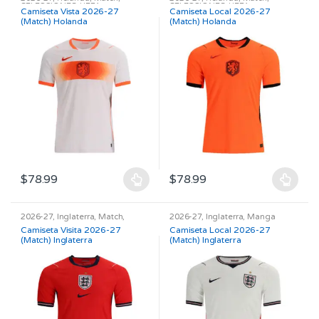
tiene
tiene
SELECCIONES
,
UEFA
SELECCIONES
,
UEFA
Camiseta Vista 2026-27
Camiseta Local 2026-27
múltiples
múltiples
(Match) Holanda
(Match) Holanda
variantes.
variantes.
Las
Las
opciones
opciones
se
se
pueden
pueden
elegir
elegir
en
en
la
la
página
página
$
78.99
$
78.99
de
de
Este
Este
producto
producto
producto
producto
2026-27
,
Inglaterra
,
Match
,
2026-27
,
Inglaterra
,
Manga
tiene
tiene
SELECCIONES
,
UEFA
Larga
,
Match
,
SELECCIONES
,
Camiseta Visita 2026-27
Camiseta Local 2026-27
UEFA
múltiples
múltiples
(Match) Inglaterra
(Match) Inglaterra
variantes.
variantes.
Las
Las
opciones
opciones
se
se
pueden
pueden