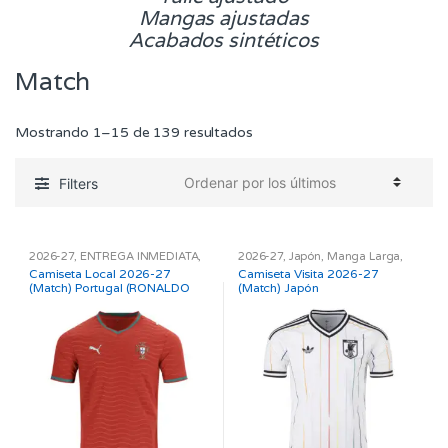
Mangas ajustadas
Acabados sintéticos
Match
Ordenado
Mostrando 1–15 de 139 resultados
por
los
Filters
últimos
2026-27
,
ENTREGA INMEDIATA
,
2026-27
,
Japón
,
Manga Larga
,
Match
,
Portugal
,
SELECCIONES
,
Match
,
Otras SELECCIONES
,
Camiseta Local 2026-27
Camiseta Visita 2026-27
UEFA
SELECCIONES
(Match) Portugal (RONALDO
(Match) Japón
#7) – ENTREGA INMEDIATA