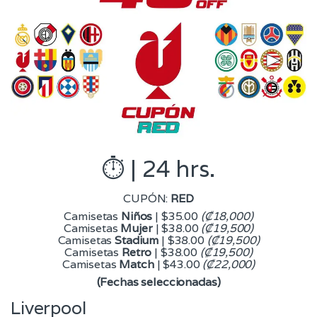
⏱️ | 24 hrs.
CUPÓN:
RED
Camisetas
Niños
| $35.00
(₡18,000)
Camisetas
Mujer
| $38.00
(₡19,500)
Camisetas
Stadium
| $38.00
(₡19,500)
Camisetas
Retro
| $38.00
(₡19,500)
Camisetas
Match
| $43.00
(₡22,000)
(Fechas seleccionadas)
Liverpool