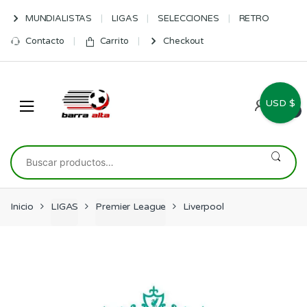
Skip
Skip
MUNDIALISTAS
LIGAS
SELECCIONES
RETRO
to
to
navigation
content
Contacto
Carrito
Checkout
USD $
0
Buscar
por:
Inicio
LIGAS
Premier League
Liverpool