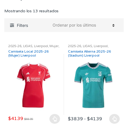
Ordenado
Mostrando los 13 resultados
por
los
Filters
últimos
2025-26
,
LIGAS
,
Liverpool
,
Mujer
,
2025-26
,
LIGAS
,
Liverpool
,
Premier League
Manga Larga
,
Niños
,
Premier
Camiseta Local 2025-26
Camiseta Alterna 2025-26
League
,
Stadium
(Mujer) Liverpool
(Stadium) Liverpool
Rango
$
41.39
$
38.39
-
$
41.39
$
68.99
Este
Este
de
precios: