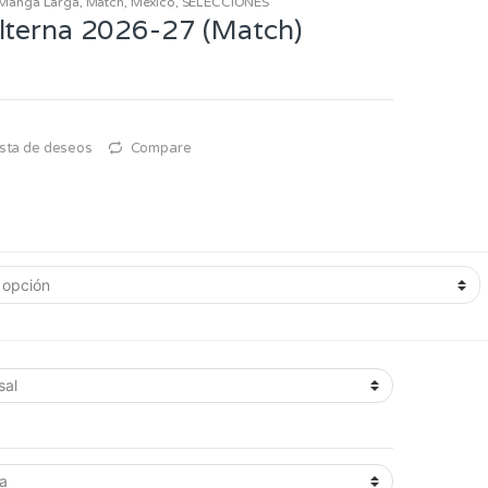
Manga Larga
,
Match
,
México
,
SELECCIONES
lterna 2026-27 (Match)
lista de deseos
Compare