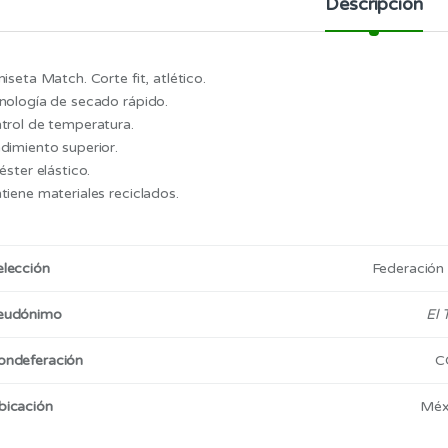
Descripción
iseta Match. Corte fit, atlético.
nología de secado rápido.
trol de temperatura.
dimiento superior.
éster elástico.
tiene materiales reciclados.
elección
Federación
eudónimo
El T
ondeferación
C
bicación
Méx