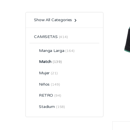
Show All Categories
CAMISETAS
(414)
Manga Larga
(164)
Match
(139)
Mujer
(21)
Niños
(149)
RETRO
(94)
Stadium
(158)