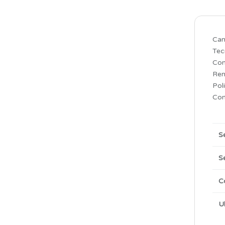
️Cam
Tec
Con
Ren
Poli
Con
S
S
C
U