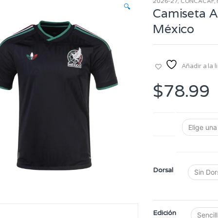
2026-27
,
CONCACAF
,
🔍
Camiseta A
México
Añadir a la 
$
78.99
Talla
Dorsal
Edición