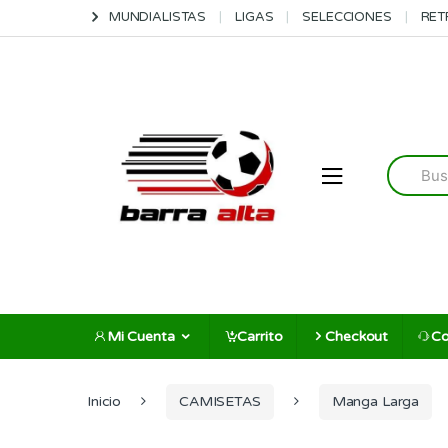
Skip
Skip
MUNDIALISTAS
LIGAS
SELECCIONES
RET
to
to
navigation
content
Search
for:
Mi Cuenta
Carrito
Checkout
Co
Inicio
CAMISETAS
Manga Larga