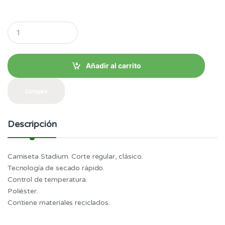
hasta
Q
u
$41.39
a
n
t
Añadir al carrito
i
t
y
Compare
Descripción
Camiseta Stadium. Corte regular, clásico.
Tecnología de secado rápido.
Control de temperatura.
Poliéster.
Contiene materiales reciclados.