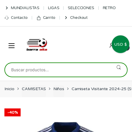
Skip
Skip
MUNDIALISTAS
LIGAS
SELECCIONES
RETRO
to
to
navigation
content
Contacto
Carrito
Checkout
USD $
0
Buscar
por:
Inicio
CAMISETAS
Niños
Camiseta Visitante 2024-25 (
-
40%