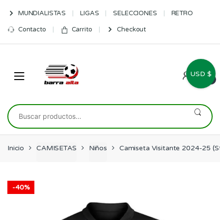
Skip
Skip
MUNDIALISTAS
LIGAS
SELECCIONES
RETRO
to
to
navigation
content
Contacto
Carrito
Checkout
USD $
0
Buscar
por:
Inicio
CAMISETAS
Niños
Camiseta Visitante 2024-25 (S
-
40%