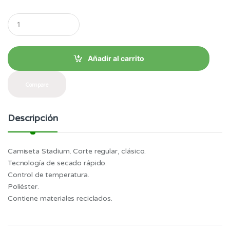
hasta
Q
u
$41.39
a
n
t
Añadir al carrito
i
t
y
Compare
Descripción
Camiseta Stadium. Corte regular, clásico.
Tecnología de secado rápido.
Control de temperatura.
Poliéster.
Contiene materiales reciclados.