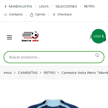
Skip
Skip
MUNDIALISTAS
LIGAS
SELECCIONES
RETRO
to
to
navigation
content
Contacto
Carrito
Checkout
USD $
0
Buscar
por:
Inicio
CAMISETAS
RETRO
Camiseta Visita Retro “Mund