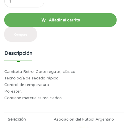
u
a
n
t
Añadir al carrito
i
t
y
Compare
Descripción
Camiseta Retro. Corte regular, clásico.
Tecnología de secado rápido.
Control de temperatura.
Poliéster.
Contiene materiales reciclados.
Selección
Asociación del Fútbol Argentino