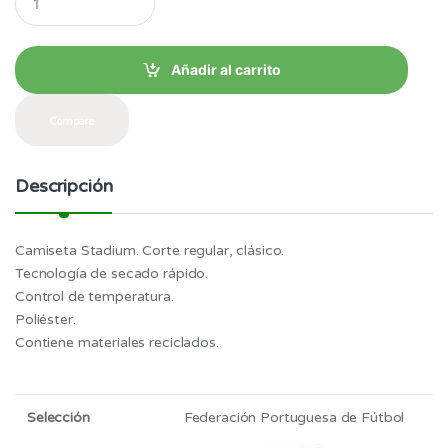
u
$68.99
a
n
t
Añadir al carrito
i
t
y
Compare
Descripción
Camiseta Stadium. Corte regular, clásico.
Tecnología de secado rápido.
Control de temperatura.
Poliéster.
Contiene materiales reciclados.
Selección
Federación Portuguesa de Fútbol