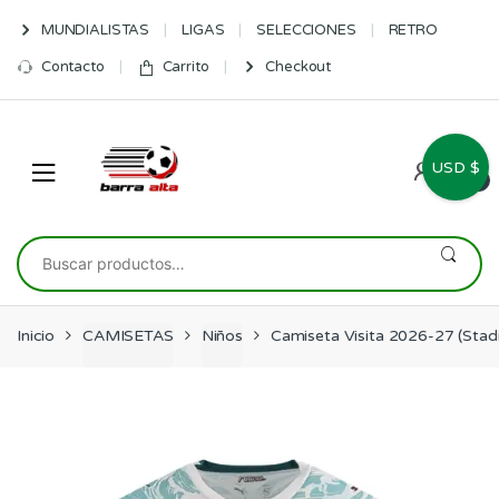
Skip
Skip
MUNDIALISTAS
LIGAS
SELECCIONES
RETRO
to
to
navigation
content
Contacto
Carrito
Checkout
USD $
0
Buscar
por:
Inicio
CAMISETAS
Niños
Camiseta Visita 2026-27 (Stad