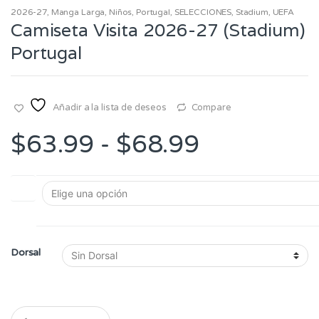
2026-27
,
Manga Larga
,
Niños
,
Portugal
,
SELECCIONES
,
Stadium
,
UEFA
Camiseta Visita 2026-27 (Stadium)
Portugal
Añadir a la lista de deseos
Compare
Rango
$
63.99
-
$
68.99
de
Talla
precios:
desde
Dorsal
$63.99
hasta
Q