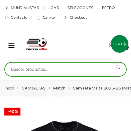
Skip
Skip
MUNDIALISTAS
LIGAS
SELECCIONES
RETRO
to
to
navigation
content
Contacto
Carrito
Checkout
USD $
0
Buscar
por:
Inicio
CAMISETAS
Match
Camiseta Visita 2025-26 (Ma
-
40%