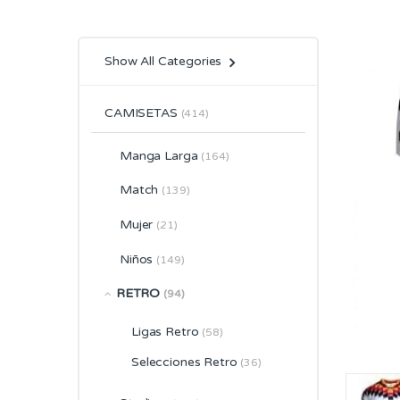
Show All Categories
CAMISETAS
(414)
Manga Larga
(164)
Match
(139)
Mujer
(21)
Niños
(149)
RETRO
(94)
Ligas Retro
(58)
Selecciones Retro
(36)