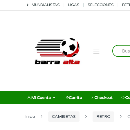
Skip
Skip
MUNDIALISTAS
LIGAS
SELECCIONES
RET
to
to
navigation
content
Search
for:
Mi Cuenta
Carrito
Checkout
Co
Inicio
CAMISETAS
RETRO
C