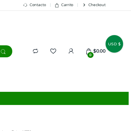
Contacto
Carrito
Checkout
USD $
$
0.00
0