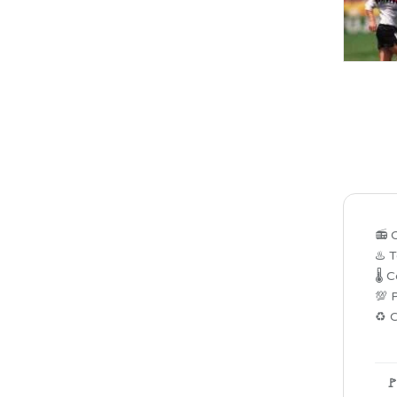
📻 
♨️ 
🌡 
💯 P
♻ C
