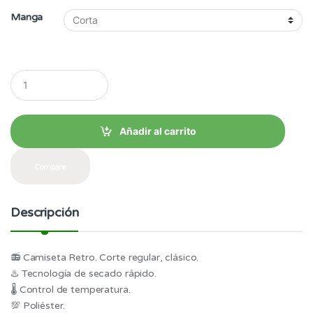
Manga
Q
u
a
n
t
Añadir al carrito
i
t
y
Compare
Descripción
📻 Camiseta Retro. Corte regular, clásico.
♨️ Tecnología de secado rápido.
🌡 Control de temperatura.
💯 Poliéster.