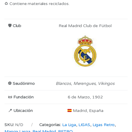
♻ Contiene materiales reciclados.
🛡
Club
Real Madrid Club de Fútbol
⚽
Seudónimo
Blancos, Merengues, Vikingos
📜
Fundación
6 de Marzo, 1902
📍
Ubicación
Madrid, España
SKU:
N/D
Categorías:
La Liga
,
LIGAS
,
Ligas Retro
,
Manga Larga
,
Real Madrid
,
RETRO