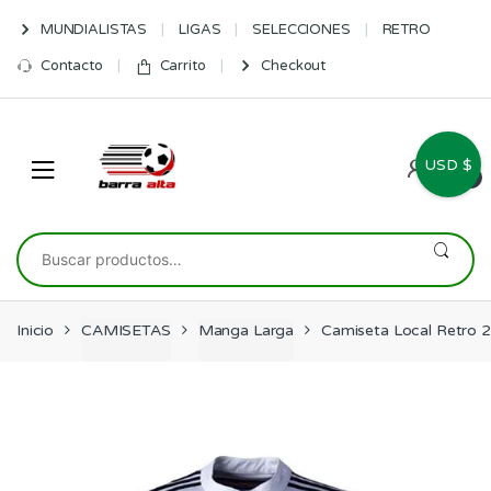
Skip
Skip
MUNDIALISTAS
LIGAS
SELECCIONES
RETRO
to
to
navigation
content
Contacto
Carrito
Checkout
USD $
0
Buscar
por:
Inicio
CAMISETAS
Manga Larga
Camiseta Local Retro 