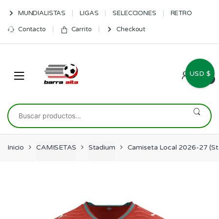
Skip
Skip
MUNDIALISTAS
LIGAS
SELECCIONES
RETRO
to
to
navigation
content
Contacto
Carrito
Checkout
USD $
0
Buscar
por:
Inicio
CAMISETAS
Stadium
Camiseta Local 2026-27 (