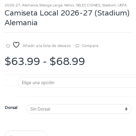
2026-27
,
Alemania
,
Manga Larga
,
Niños
,
SELECCIONES
,
Stadium
,
UEFA
Camiseta Local 2026-27 (Stadium)
Alemania
Añadir a la lista de deseos
Compare
Rango
$
63.99
-
$
68.99
de
Talla
precios:
desde
Dorsal
$63.99
hasta
Q