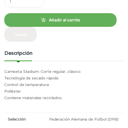
u
$68.99
a
n
t
Añadir al carrito
i
t
y
Compare
Descripción
Camiseta Stadium. Corte regular, clásico.
Tecnología de secado rápido.
Control de temperatura.
Poliéster.
Contiene materiales reciclados.
Selección
Federación Alemana de Fútbol (DFB)