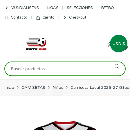
Skip
Skip
MUNDIALISTAS
LIGAS
SELECCIONES
RETRO
to
to
navigation
content
Contacto
Carrito
Checkout
USD $
0
Buscar
por:
Inicio
CAMISETAS
Niños
Camiseta Local 2026-27 (Stad