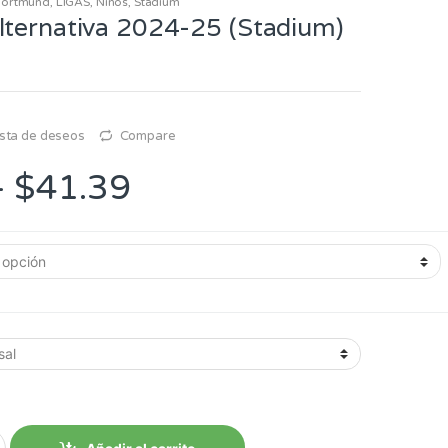
ortmund
,
LIGAS
,
Niños
,
Stadium
lternativa 2024-25 (Stadium)
lista de deseos
Compare
Rango
-
$
41.39
de
precios:
desde
$38.39
hasta