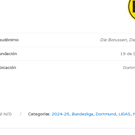
eudónimo
Die Borussen, Di
undación
19 de 
bicación
Dortm
U:
N/D
Categorías:
2024-25
,
Bundesliga
,
Dortmund
,
LIGAS
,