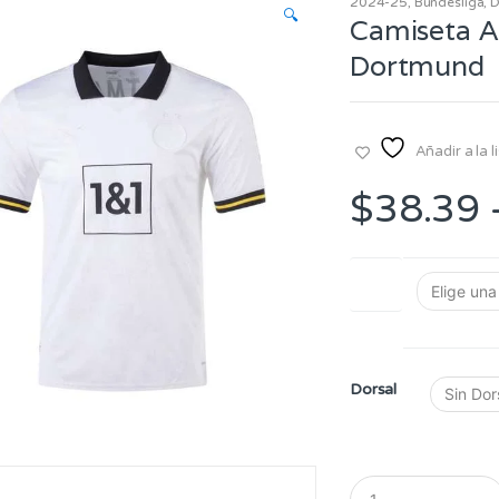
2024-25
,
Bundesliga
,
D
🔍
Camiseta A
Dortmund
Añadir a la 
$
38.39
Talla
Dorsal
Q