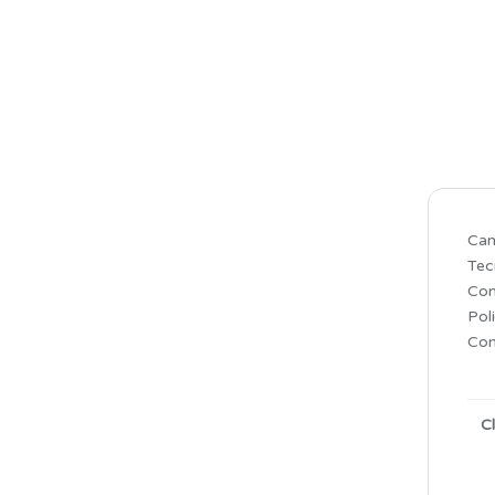
Cam
Tec
Con
Poli
Con
C