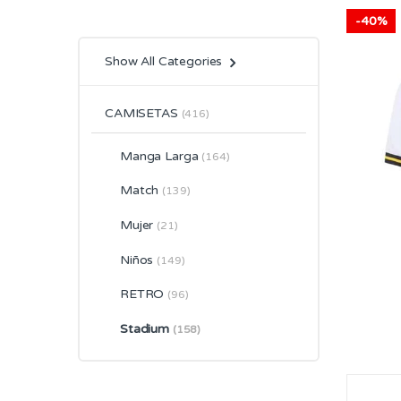
-
40%
Show All Categories
CAMISETAS
(416)
Manga Larga
(164)
Match
(139)
Mujer
(21)
Niños
(149)
RETRO
(96)
Stadium
(158)