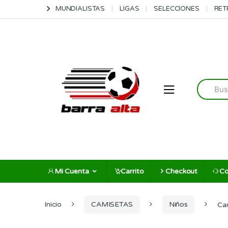
Skip
Skip
MUNDIALISTAS
LIGAS
SELECCIONES
RET
to
to
navigation
content
Search
for:
Mi Cuenta
Carrito
Checkout
Co
Inicio
CAMISETAS
Niños
Ca