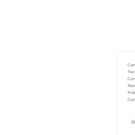
️Cam
Tec
Con
Ren
Poli
Con
C