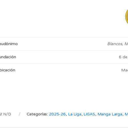
eudónimo
Blancos, M
undación
6 de
bicación
Mad
U:
N/D
Categorías:
2025-26
,
La Liga
,
LIGAS
,
Manga Larga
,
M