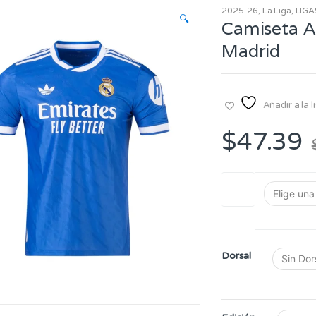
2025-26
,
La Liga
,
LIGA
🔍
Camiseta A
Madrid
Añadir a la 
$
47.39
Talla
Dorsal