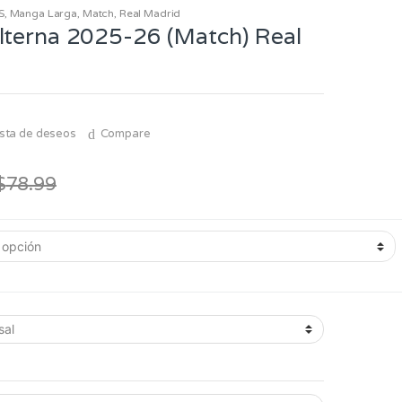
S
,
Manga Larga
,
Match
,
Real Madrid
lterna 2025-26 (Match) Real
lista de deseos
Compare
$
78.99