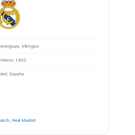
erengues, Vikingos
 Marzo, 1902
rid, España
atch
,
Real Madrid