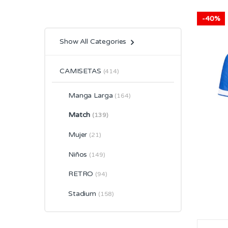
-
40%
Show All Categories
CAMISETAS
(414)
Manga Larga
(164)
Match
(139)
Mujer
(21)
Niños
(149)
RETRO
(94)
Stadium
(158)