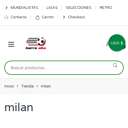
Skip
Skip
MUNDIALISTAS
LIGAS
SELECCIONES
RETRO
to
to
navigation
content
Contacto
Carrito
Checkout
USD $
0
Buscar
por:
Inicio
Tienda
milan
milan