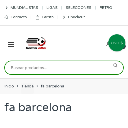
Skip
Skip
MUNDIALISTAS
LIGAS
SELECCIONES
RETRO
to
to
navigation
content
Contacto
Carrito
Checkout
USD $
0
Buscar
por:
Inicio
Tienda
fa barcelona
fa barcelona