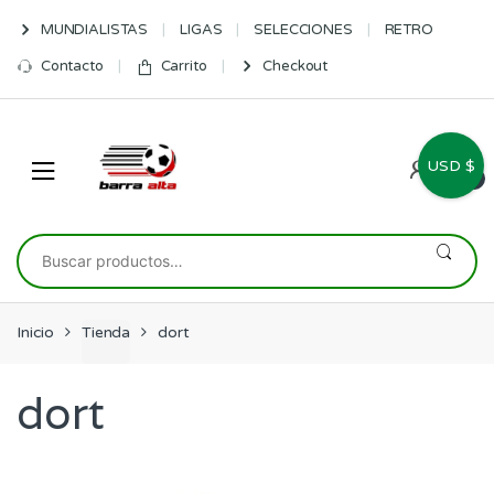
Skip
Skip
MUNDIALISTAS
LIGAS
SELECCIONES
RETRO
to
to
navigation
content
Contacto
Carrito
Checkout
USD $
0
Buscar
por:
Inicio
Tienda
dort
dort