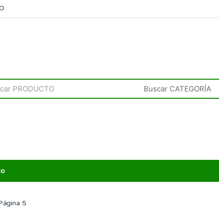
RO
to
Página 5