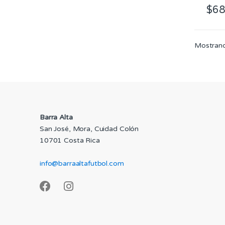
de
$
68
prod
Este
prod
tiene
Mostrand
múlti
varian
Las
opcio
se
pued
Barra Alta
elegir
San José, Mora, Cuidad Colón
en
10701 Costa Rica
la
págin
info@barraaltafutbol.com
de
prod