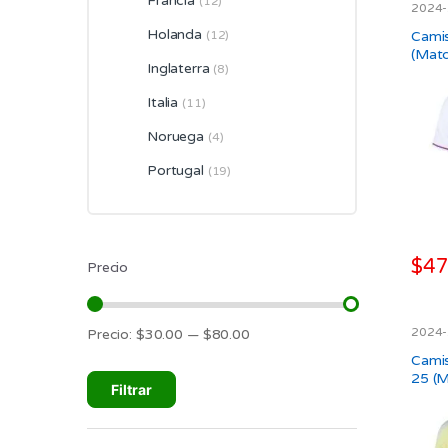
Francia
(12)
2024
Larga
múlti
UEFA
Holanda
Cami
(12)
varian
(Matc
Las
Inglaterra
(8)
opcio
Italia
(11)
se
Noruega
pued
(4)
elegir
Portugal
(19)
en
la
págin
de
$
47
Precio
prod
Este
prod
tiene
2024
Precio:
$30.00
—
$80.00
Precio
Precio
Larga
múlti
mínimo
máximo
UEFA
Camis
varian
25 (M
Filtrar
Las
opcio
se