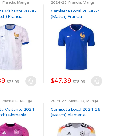
5
,
Francia
,
Manga
2024-25
,
Francia
,
Manga
atch
,
SELECCIONES
,
Larga
,
Match
,
SELECCIONES
,
es
múltiples
UEFA
a Visitante 2024-
Camiseta Local 2024-25
s.
variantes.
ch) Francia
(Match) Francia
Las
es
opciones
se
pueden
elegir
en
la
página
de
39
$
47.39
$
78.99
$
78.99
to
producto
Este
to
producto
tiene
5
,
Alemania
,
Manga
2024-25
,
Alemania
,
Manga
atch
,
SELECCIONES
,
Larga
,
Match
,
SELECCIONES
,
es
múltiples
UEFA
a Visitante 2024-
Camiseta Local 2024-25
s.
variantes.
tch) Alemania
(Match) Alemania
Las
es
opciones
se