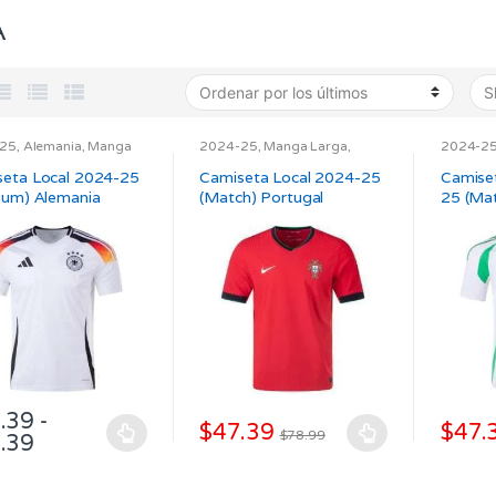
A
-25
,
Alemania
,
Manga
2024-25
,
Manga Larga
,
2024-2
,
Niños
,
SELECCIONES
,
Match
,
Portugal
,
Match
,
S
um
,
UEFA
SELECCIONES
,
UEFA
seta Local 2024-25
Camiseta Local 2024-25
Camiset
ium) Alemania
(Match) Portugal
25 (Mat
.39
-
$
47.39
$
47.
$
78.99
Rango
.39
Este
Este
de
ucto
producto
produc
precios:
tiene
tiene