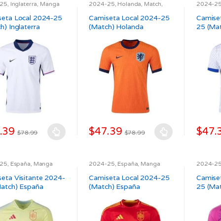
desde
-25
,
Inglaterra
,
Manga
2024-25
,
Holanda
,
Match
,
2024-2
,
Match
,
SELECCIONES
,
SELECCIONES
,
UEFA
Larga
,
M
ples
múltiples
múltipl
$38.39
UEFA
seta Local 2024-25
Camiseta Local 2024-25
Camiset
tes.
variantes.
variante
hasta
h) Inglaterra
(Match) Holanda
25 (Mat
Las
Las
$41.39
nes
opciones
opcion
se
se
en
pueden
pueden
elegir
elegir
en
en
la
la
a
página
página
de
de
.39
$
47.39
$
47.
$
78.99
$
78.99
ucto
producto
produc
Este
Este
ucto
producto
produc
tiene
tiene
-25
,
España
,
Manga
2024-25
,
España
,
Manga
2024-2
,
Match
,
SELECCIONES
,
Larga
,
Match
,
SELECCIONES
,
Larga
,
M
ples
múltiples
múltipl
UEFA
UEFA
eta Visitante 2024-
Camiseta Local 2024-25
Camiset
tes.
variantes.
variante
atch) España
(Match) España
25 (Ma
Las
Las
nes
opciones
opcion
se
se