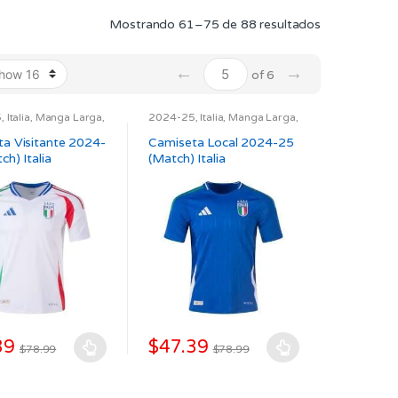
Ordenado
Mostrando 61–75 de 88 resultados
por
los
←
→
of 6
últimos
5
,
Italia
,
Manga Larga
,
2024-25
,
Italia
,
Manga Larga
,
ELECCIONES
,
UEFA
Match
,
SELECCIONES
,
UEFA
a Visitante 2024-
Camiseta Local 2024-25
ch) Italia
(Match) Italia
39
$
47.39
$
78.99
$
78.99
Este
to
producto
tiene