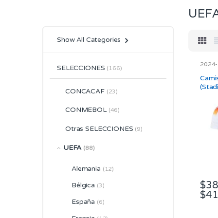
UEF
Show All Categories
2024
SELECCIONES
(166)
Larga
Stadi
Cami
(Stad
CONCACAF
(23)
CONMEBOL
(46)
Otras SELECCIONES
(9)
UEFA
(88)
Alemania
(12)
$
38
Bélgica
(3)
$
41
Este
España
(6)
prod
tiene