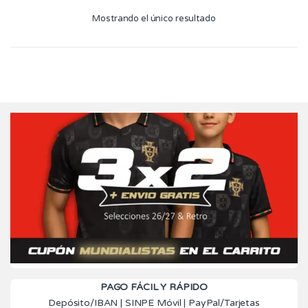
múltiples
Mostrando el único resultado
variantes.
Las
opciones
se
pueden
elegir
en
la
página
de
producto
PAGO FÁCIL Y RÁPIDO
Depósito/IBAN | SINPE Móvil | PayPal/Tarjetas