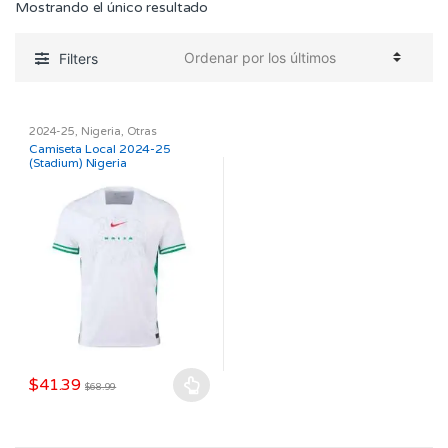
Mostrando el único resultado
Filters
2024-25
,
Nigeria
,
Otras
SELECCIONES
,
SELECCIONES
,
Camiseta Local 2024-25
Stadium
(Stadium) Nigeria
$
41.39
$
68.99
Este
producto
tiene