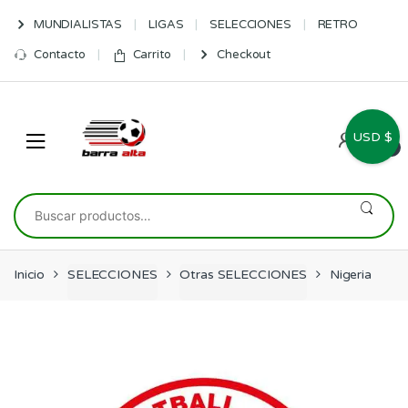
Skip
Skip
MUNDIALISTAS
LIGAS
SELECCIONES
RETRO
to
to
navigation
content
Contacto
Carrito
Checkout
USD $
0
Buscar
por:
Inicio
SELECCIONES
Otras SELECCIONES
Nigeria