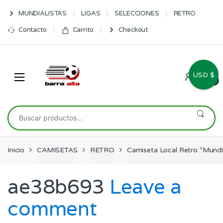
Skip
Skip
MUNDIALISTAS
LIGAS
SELECCIONES
RETRO
to
to
navigation
content
Contacto
Carrito
Checkout
USD $
0
Buscar
por:
Inicio
CAMISETAS
RETRO
Camiseta Local Retro “Mundi
ae38b693
Leave a
comment