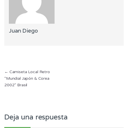
Juan Diego
Navegación
←
Camiseta Local Retro
“Mundial Japón & Corea
de
2002” Brasil
entradas
Deja una respuesta