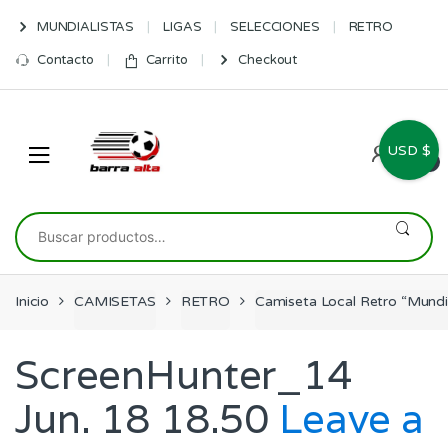
Skip
Skip
MUNDIALISTAS
LIGAS
SELECCIONES
RETRO
to
to
navigation
content
Contacto
Carrito
Checkout
USD $
0
Buscar
por:
Inicio
CAMISETAS
RETRO
Camiseta Local Retro “Mundi
ScreenHunter_14
Jun. 18 18.50
Leave a