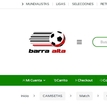
Skip
Skip
MUNDIALISTAS
LIGAS
SELECCIONES
RET
to
to
navigation
content
Search
for:
Mi Cuenta
Carrito
Checkout
Co
Inicio
CAMISETAS
Match