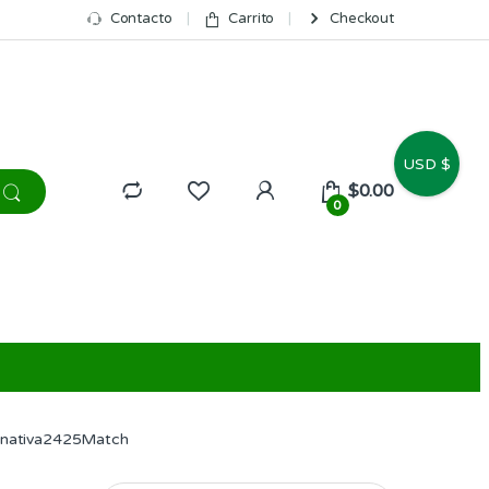
Contacto
Carrito
Checkout
USD $
$
0.00
0
rnativa2425Match