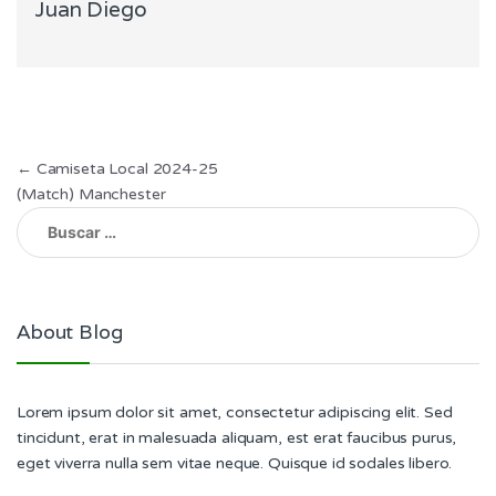
Juan Diego
Navegación
←
Camiseta Local 2024-25
(Match) Manchester
de
Buscar:
entradas
About Blog
Lorem ipsum dolor sit amet, consectetur adipiscing elit. Sed
tincidunt, erat in malesuada aliquam, est erat faucibus purus,
eget viverra nulla sem vitae neque. Quisque id sodales libero.