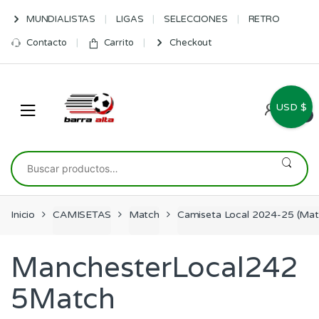
Skip
Skip
MUNDIALISTAS
LIGAS
SELECCIONES
RETRO
to
to
navigation
content
Contacto
Carrito
Checkout
USD $
0
Buscar
por:
Inicio
CAMISETAS
Match
Camiseta Local 2024-25 (Mat
ManchesterLocal242
5Match