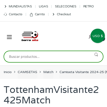
Skip
Skip
MUNDIALISTAS
LIGAS
SELECCIONES
RETRO
to
to
navigation
content
Contacto
Carrito
Checkout
USD $
0
Buscar
por:
Inicio
CAMISETAS
Match
Camiseta Visitante 2024-25 
TottenhamVisitante2
425Match