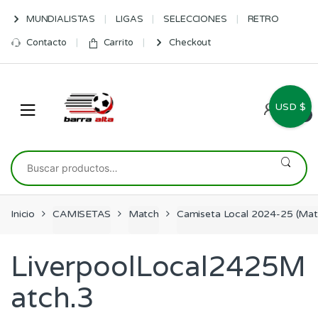
Skip
Skip
MUNDIALISTAS
LIGAS
SELECCIONES
RETRO
to
to
navigation
content
Contacto
Carrito
Checkout
USD $
0
Buscar
por:
Inicio
CAMISETAS
Match
Camiseta Local 2024-25 (Matc
LiverpoolLocal2425M
atch.3