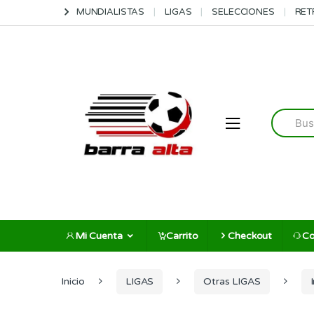
Skip
Skip
MUNDIALISTAS
LIGAS
SELECCIONES
RET
to
to
navigation
content
Search
for:
Mi Cuenta
Carrito
Checkout
Co
Inicio
LIGAS
Otras LIGAS