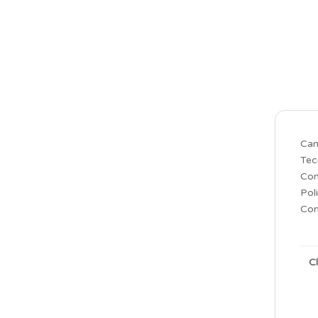
Cam
Tec
Con
Poli
Con
C