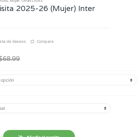
IGAS
,
Mujer
,
Otras LIGAS
sita 2025-26 (Mujer) Inter
lista de deseos
Compare
$
68.99