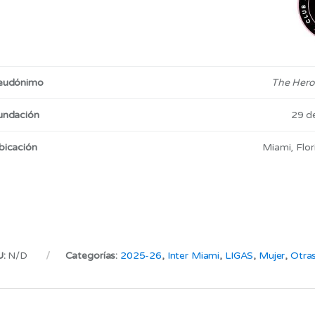
eudónimo
The Herons
undación
29 d
bicación
Miami, Flo
U:
N/D
Categorías:
2025-26
,
Inter Miami
,
LIGAS
,
Mujer
,
Otra