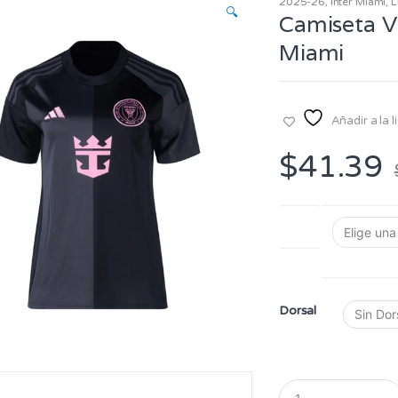
2025-26
,
Inter Miami
,
L
🔍
Camiseta Vi
Miami
Añadir a la 
$
41.39
Talla
Dorsal
Q