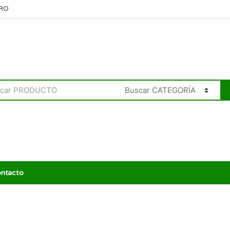
RO
ntacto
S