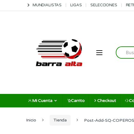
Skip
Skip
MUNDIALISTAS
LIGAS
SELECCIONES
RET
to
to
navigation
content
Search
for:
Mi Cuenta
Carrito
Checkout
Co
Inicio
Tienda
Post-Add-SQ-COPERO