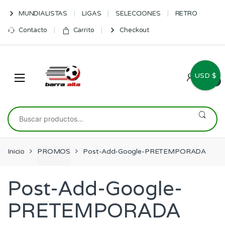
Skip
Skip
MUNDIALISTAS
LIGAS
SELECCIONES
RETRO
to
to
navigation
content
Contacto
Carrito
Checkout
USD $
0
Buscar
por:
Inicio
PROMOS
Post-Add-Google-PRETEMPORADA
Post-Add-Google-
PRETEMPORADA