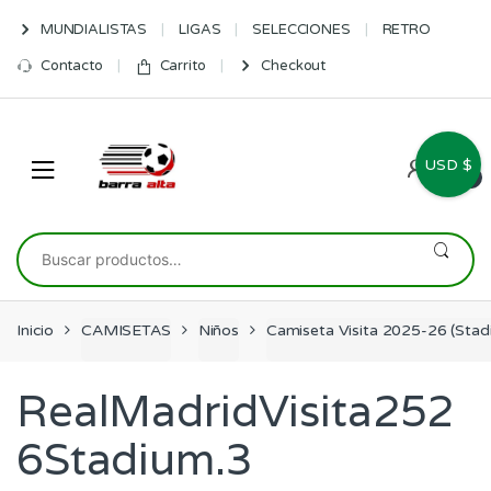
Skip
Skip
MUNDIALISTAS
LIGAS
SELECCIONES
RETRO
to
to
navigation
content
Contacto
Carrito
Checkout
USD $
0
Buscar
por:
Inicio
CAMISETAS
Niños
Camiseta Visita 2025-26 (Stad
RealMadridVisita252
6Stadium.3