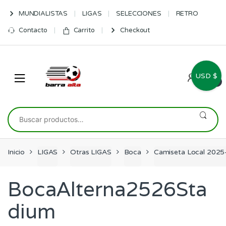
Skip
Skip
MUNDIALISTAS
LIGAS
SELECCIONES
RETRO
to
to
navigation
content
Contacto
Carrito
Checkout
USD $
0
Buscar
por:
Inicio
LIGAS
Otras LIGAS
Boca
Camiseta Local 2025
BocaAlterna2526Sta
dium