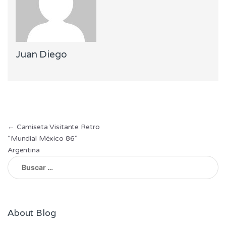
Juan Diego
Navegación
←
Camiseta Visitante Retro
“Mundial México 86”
de
Argentina
entradas
Buscar:
About Blog