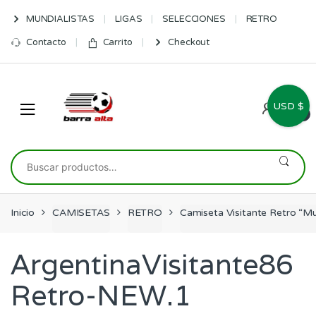
Skip
Skip
MUNDIALISTAS
LIGAS
SELECCIONES
RETRO
to
to
navigation
content
Contacto
Carrito
Checkout
USD $
0
Buscar
por:
Inicio
CAMISETAS
RETRO
Camiseta Visitante Retro “M
ArgentinaVisitante86
Retro-NEW.1