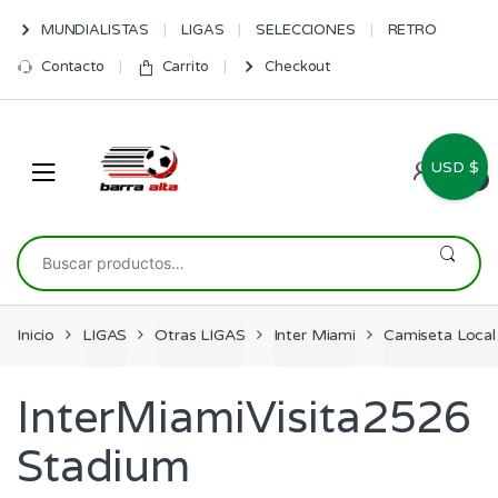
Skip
Skip
MUNDIALISTAS
LIGAS
SELECCIONES
RETRO
to
to
navigation
content
Contacto
Carrito
Checkout
USD $
0
Buscar
por:
Inicio
LIGAS
Otras LIGAS
Inter Miami
Camiseta Local
InterMiamiVisita2526
Stadium