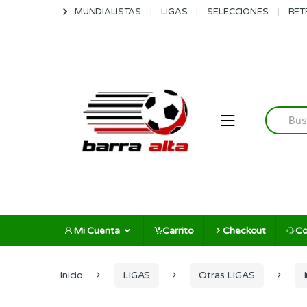
Skip
Skip
MUNDIALISTAS
LIGAS
SELECCIONES
RET
to
to
navigation
content
Search
for:
Mi Cuenta
Carrito
Checkout
Co
Inicio
LIGAS
Otras LIGAS