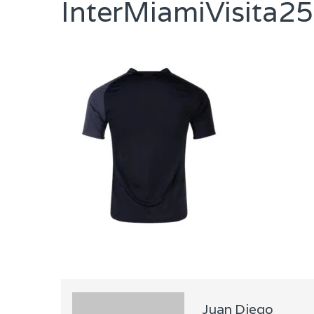
InterMiamiVisita2
Juan Diego