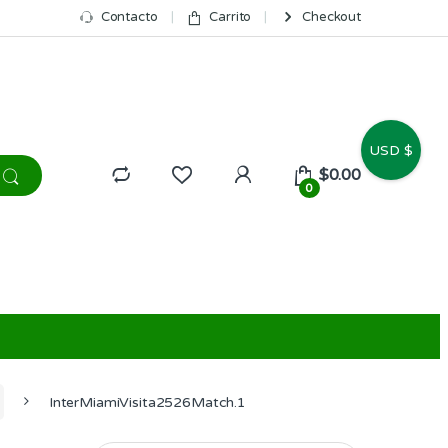
Contacto
Carrito
Checkout
USD $
$
0.00
0
InterMiamiVisita2526Match.1