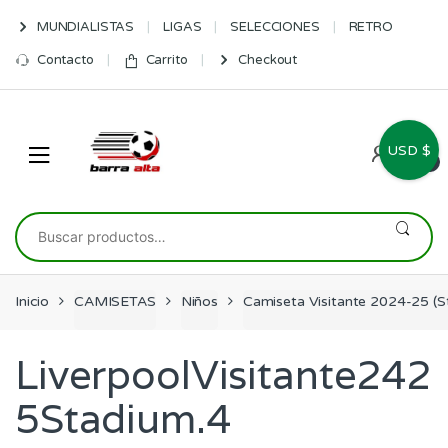
Skip
Skip
MUNDIALISTAS
LIGAS
SELECCIONES
RETRO
to
to
navigation
content
Contacto
Carrito
Checkout
USD $
0
Buscar
por:
Inicio
CAMISETAS
Niños
Camiseta Visitante 2024-25 (S
LiverpoolVisitante242
5Stadium.4