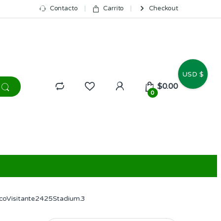
Contacto
Carrito
Checkout
USD $
$
0.00
0
icoVisitante2425Stadium.3