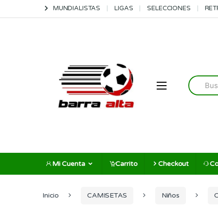
Skip
Skip
MUNDIALISTAS
LIGAS
SELECCIONES
RET
to
to
navigation
content
Search
for:
Mi Cuenta
Carrito
Checkout
Co
Inicio
CAMISETAS
Niños
C