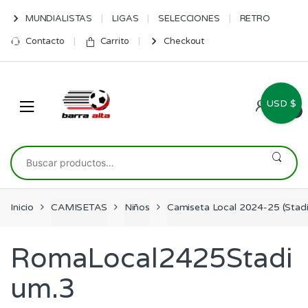
Skip
Skip
MUNDIALISTAS
LIGAS
SELECCIONES
RETRO
to
to
navigation
content
Contacto
Carrito
Checkout
USD $
0
Buscar
por:
Inicio
CAMISETAS
Niños
Camiseta Local 2024-25 (Sta
RomaLocal2425Stadi
um.3