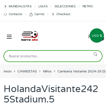
Skip
Skip
MUNDIALISTAS
LIGAS
SELECCIONES
RETRO
to
to
navigation
content
Contacto
Carrito
Checkout
USD $
0
Buscar
por:
Inicio
CAMISETAS
Niños
Camiseta Visitante 2024-25 (
HolandaVisitante242
5Stadium.5