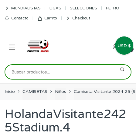
Skip
Skip
MUNDIALISTAS
LIGAS
SELECCIONES
RETRO
to
to
navigation
content
Contacto
Carrito
Checkout
USD $
0
Buscar
por:
Inicio
CAMISETAS
Niños
Camiseta Visitante 2024-25 (
HolandaVisitante242
5Stadium.4