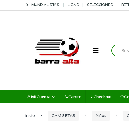
Skip
Skip
MUNDIALISTAS
LIGAS
SELECCIONES
RET
to
to
navigation
content
Search
for:
Mi Cuenta
Carrito
Checkout
Co
Inicio
CAMISETAS
Niños
C