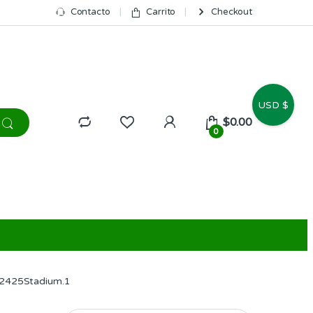
Contacto
Carrito
Checkout
USD $
$
0.00
0
l2425Stadium.1