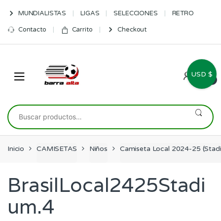
Skip
Skip
MUNDIALISTAS
LIGAS
SELECCIONES
RETRO
to
to
navigation
content
Contacto
Carrito
Checkout
USD $
0
Buscar
por:
Inicio
CAMISETAS
Niños
Camiseta Local 2024-25 (Stadi
BrasilLocal2425Stadi
um.4