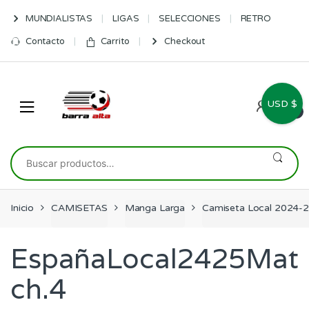
Skip
Skip
MUNDIALISTAS
LIGAS
SELECCIONES
RETRO
to
to
navigation
content
Contacto
Carrito
Checkout
USD $
0
Buscar
por:
Inicio
CAMISETAS
Manga Larga
Camiseta Local 2024-2
EspañaLocal2425Mat
ch.4