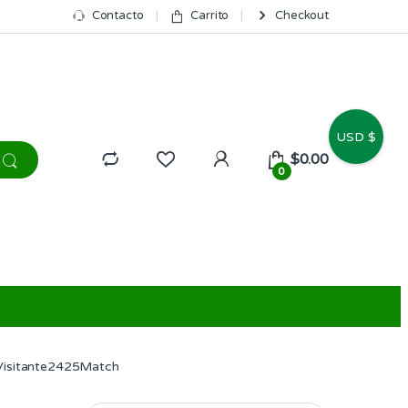
Contacto
Carrito
Checkout
USD $
$
0.00
0
Visitante2425Match