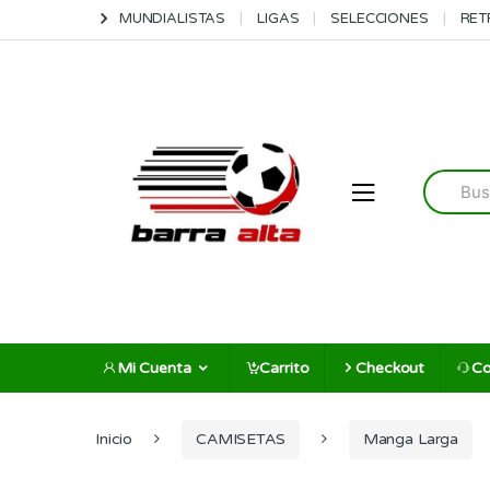
Skip
Skip
MUNDIALISTAS
LIGAS
SELECCIONES
RET
to
to
navigation
content
Search
for:
Mi Cuenta
Carrito
Checkout
Co
Inicio
CAMISETAS
Manga Larga