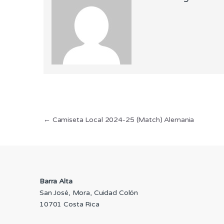
Navegación
←
Camiseta Local 2024-25 (Match) Alemania
de
entradas
Barra Alta
San José, Mora, Cuidad Colón
10701 Costa Rica