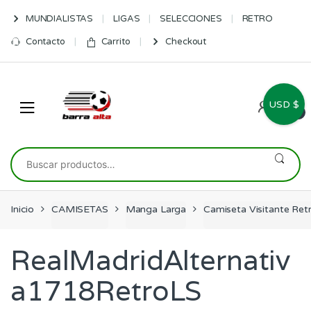
Skip
Skip
MUNDIALISTAS
LIGAS
SELECCIONES
RETRO
to
to
navigation
content
Contacto
Carrito
Checkout
USD $
0
Buscar
por:
Inicio
CAMISETAS
Manga Larga
Camiseta Visitante Re
RealMadridAlternativ
a1718RetroLS