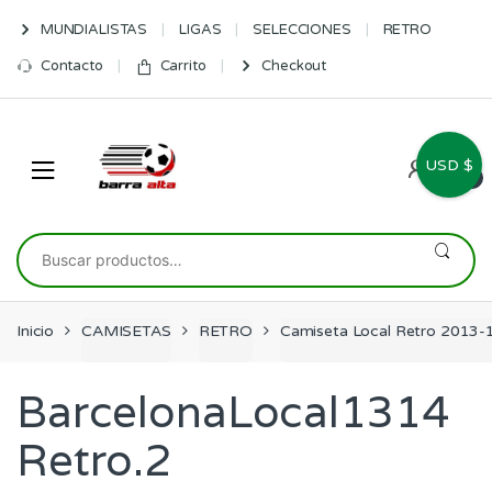
Skip
Skip
MUNDIALISTAS
LIGAS
SELECCIONES
RETRO
to
to
navigation
content
Contacto
Carrito
Checkout
USD $
0
Buscar
por:
Inicio
CAMISETAS
RETRO
Camiseta Local Retro 2013-
BarcelonaLocal1314
Retro.2