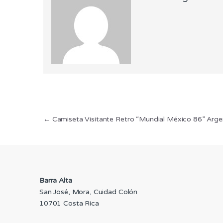
Navegación
←
Camiseta Visitante Retro “Mundial México 86” Arge
de
entradas
Barra Alta
San José, Mora, Cuidad Colón
10701 Costa Rica