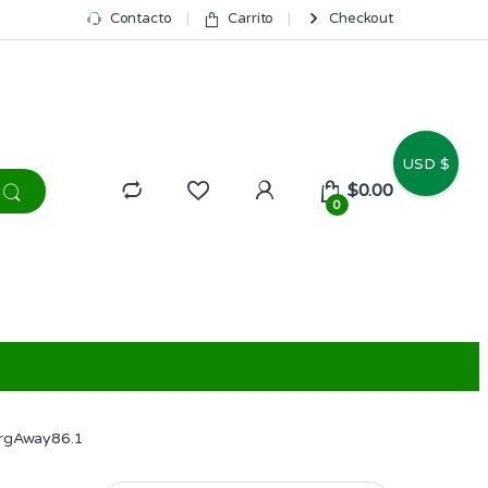
Contacto
Carrito
Checkout
USD $
$
0.00
0
rgAway86.1