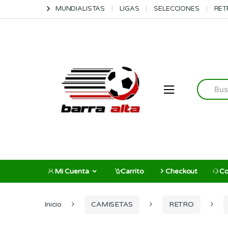
Skip
Skip
MUNDIALISTAS
LIGAS
SELECCIONES
RET
to
to
navigation
content
Search
for:
Mi Cuenta
Carrito
Checkout
Co
Inicio
CAMISETAS
RETRO