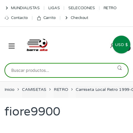
Skip
Skip
MUNDIALISTAS
LIGAS
SELECCIONES
RETRO
to
to
navigation
content
Contacto
Carrito
Checkout
USD $
0
Buscar
por:
Inicio
CAMISETAS
RETRO
Camiseta Local Retro 1999-0
fiore9900