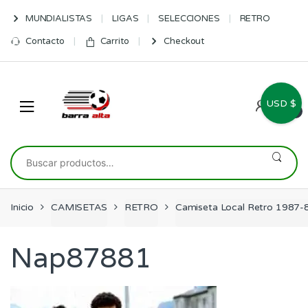
Skip
Skip
MUNDIALISTAS
LIGAS
SELECCIONES
RETRO
to
to
navigation
content
Contacto
Carrito
Checkout
USD $
0
Buscar
por:
Inicio
CAMISETAS
RETRO
Camiseta Local Retro 1987-
Nap87881