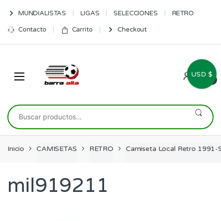
Skip
Skip
MUNDIALISTAS
LIGAS
SELECCIONES
RETRO
to
to
navigation
content
Contacto
Carrito
Checkout
USD $
0
Buscar
por:
Inicio
CAMISETAS
RETRO
Camiseta Local Retro 1991-
mil919211