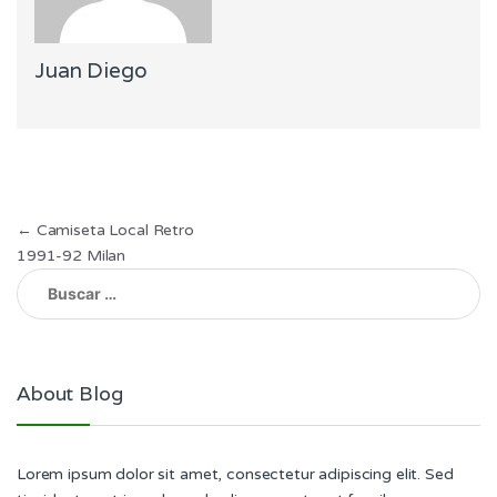
Juan Diego
Navegación
←
Camiseta Local Retro
1991-92 Milan
de
Buscar:
entradas
About Blog
Lorem ipsum dolor sit amet, consectetur adipiscing elit. Sed