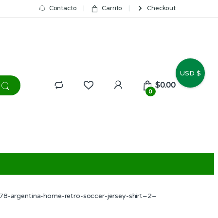
Contacto
Carrito
Checkout
USD $
$
0.00
0
78-argentina-home-retro-soccer-jersey-shirt–2–