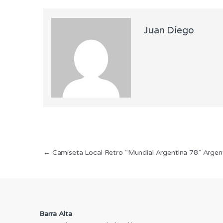
Juan Diego
Navegación
←
Camiseta Local Retro “Mundial Argentina 78” Argen
de
entradas
Barra Alta