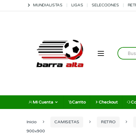
Skip
Skip
MUNDIALISTAS
LIGAS
SELECCIONES
RET
to
to
navigation
content
Search
for:
Mi Cuenta
Carrito
Checkout
Co
Inicio
CAMISETAS
RETRO
900×900